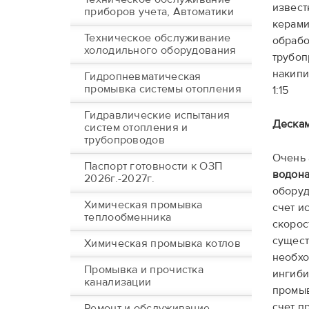
извест
приборов учета, Автоматики
керам
Техническое обслуживание
обрабо
холодильного оборудования
трубоп
накипи
Гидропневматическая
промывка системы отопления
1:15
Гидравлические испытания
Деска
систем отопления и
трубопроводов
Очень 
Паспорт готовности к ОЗП
водона
2026г.-2027г.
оборуд
Химическая промывка
счет и
теплообменника
скорос
сущест
Химическая промывка котлов
необхо
Промывка и прочистка
ингиби
канализации
промыв
счет п
Ремонт и обслуживание