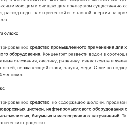
ексным моющим и очищающим препаратом существенно со
и, расход воды, электрической и тепловой энергии на пр
ров.
тик-люкс
нтрированное
средство промышленного применения для х
ого оборудования
. Концентрат развести водой в соотноше
атные отложения, окалину, ржавчину, известковые и жел
ностей, нержавеющей стали, латуни, меди. Отлично подхо
бменников.
кс
нтрированное
средство
, не содержащее щелочи, предназ
одорожных цистерн, нефтепромыслового оборудования от
то-смолистых, битумных и маслогрязевых загрязнений
. Т
огических процессах.