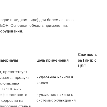
содой в жидком виде) для более лёгкого
 NaOH. Основная область применения:
борудования
.
Стоимость
материалы
цель применения
за 1 литр с
НДС
, препятствует
• удаление накипи в
ывается,продукт
котлах
нно-опасные
12.1.007-76
• удаление накипи в
рэффективного
системах охлаждения
 коррозии на
глеродная сталь и