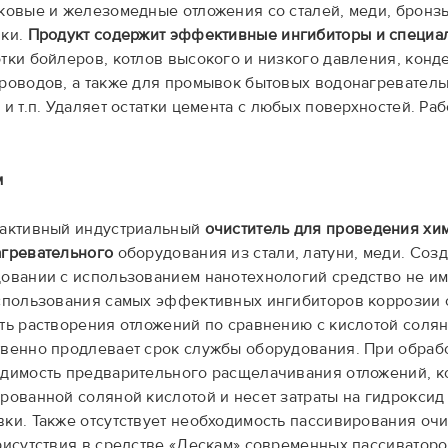
ковые и железомедные отложения со сталей, меди, бронз
ики.
Продукт содержит эффективные ингибиторы и специа
тки бойлеров, котлов высокого и низкого давления, конд
роводов, а также для промывок бытовых водонагревательны
 и т.п. Удаляет остатки цемента с любых поверхностей. Раб
м
активный индустриальный
очиститель для проведения хи
гревательного
оборудования из стали, латуни, меди. Со
овании с использованием нанотехнологий средство не им
спользования самых эффективных ингибиторов коррозии 
ть растворения отложений по сравнению с кислотой соля
венно продлевает срок службы оборудования. При обрабо
димость предварительного расщелачивания отложений, ко
рованной соляной кислотой и несет затраты на гидроксид 
ки. Также отсутствует необходимость пассивирования оч
рисутствия в средстве «Дескам» современных пассиваторов