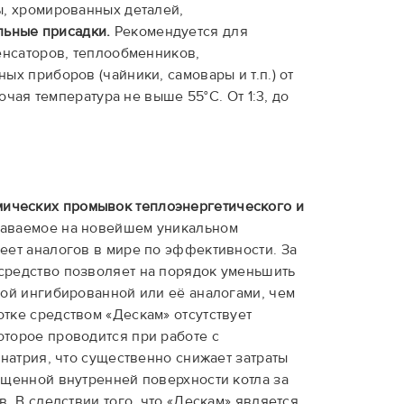
ы, хромированных деталей,
льные присадки.
Рекомендуется для
енсаторов, теплообменников,
х приборов (чайники, самовары и т.п.) от
очая температура не выше 55°С. От 1:3, до
мических промывок теплоэнергетического и
здаваемое на новейшем уникальном
еет аналогов в мире по эффективности. За
средство позволяет на порядок уменьшить
ной ингибированной или её аналогами, чем
тке средством «Дескам» отсутствует
торое проводится при работе с
натрия, что существенно снижает затраты
ищенной внутренней поверхности котла за
. В следствии того, что «Дескам» является