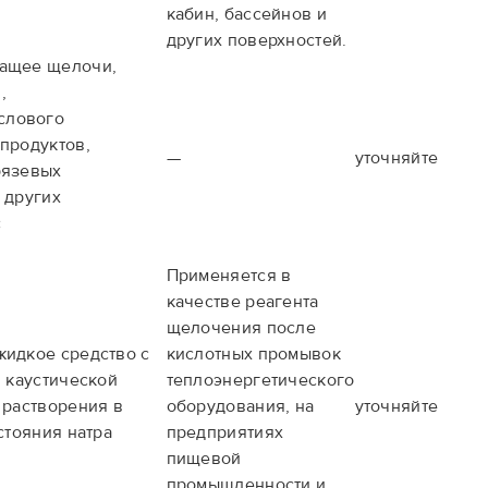
кабин, бассейнов и
других поверхностей.
жащее щелочи,
,
слового
продуктов,
—
уточняйте
рязевых
 других
с
Применяется в
качестве реагента
щелочения после
жидкое средство с
кислотных промывок
я каустической
теплоэнергетического
 растворения в
оборудования, на
уточняйте
стояния натра
предприятиях
пищевой
промышленности и