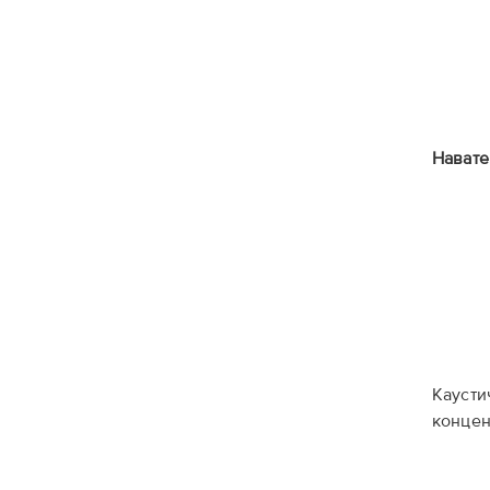
Навате
Каусти
концен