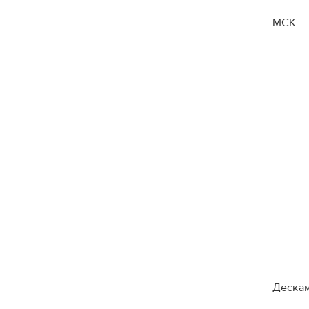
МСК
Деска