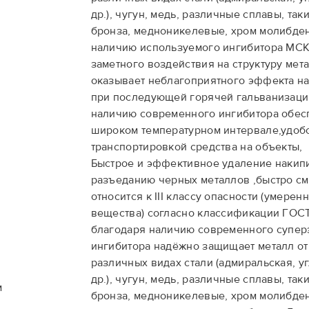
др.), чугун, медь, различные сплавы, таки
бронза, медноникелевые, хром молибде
наличию используемого ингибитора МСК
заметного воздействия на структуру мета
оказывает неблагоприятного эффекта на
при последующей горячей гальванизаци
наличию современного ингибитора обес
широком температурном интервале,удобс
транспортировкой средства на объекты,
Быстрое и эффективное удаление накипи
разъеданию черных металлов ,быстро см
относится к III классу опасности (умере
вещества) согласно классификации ГОСТ 
благодаря наличию современного супе
ингибитора надёжно защищает металл от
различных видах стали (адмиральская, у
др.), чугун, медь, различные сплавы, таки
м
бронза, медноникелевые, хром молибде