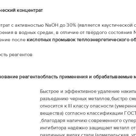
ческий концентрат
трат с активностью NaOH до 30% (является каустической 
рения в водных средах, в отличие от твёрдого состояния
ение после
кислотных промывок теплоэнергетического о
сть реагентов
ование реагента
область применения и обрабатываемые 
Быстрое и эффективное удаление накипи
разъеданию черных металлов,быстро см
относится к III классу опасности (умере
вещества) согласно классификации ГОСТ 
,благодаря наличию современного супе
ингибитора надёжно защищает металл от
различных видах стали (адмиральская, у