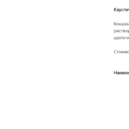
Каусти
Концен
раство
щелоч
Стоимо
Наимен