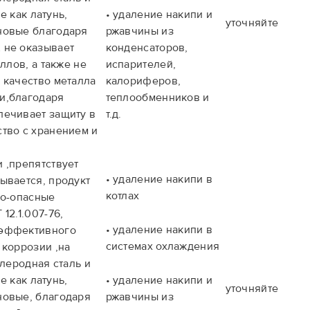
е как латунь,
• удаление накипи и
уточняйте
новые благодаря
ржавчины из
 не оказывает
конденсаторов,
ллов, а также не
испарителей,
 качество металла
калориферов,
и,благодаря
теплообменников и
печивает защиту в
т.д.
тво с хранением и
 ,препятствует
• удаление накипи в
ывается, продукт
котлах
нно-опасные
12.1.007-76,
• удаление накипи в
рэффективного
системах охлаждения
 коррозии ,на
глеродная сталь и
е как латунь,
• удаление накипи и
уточняйте
новые, благодаря
ржавчины из