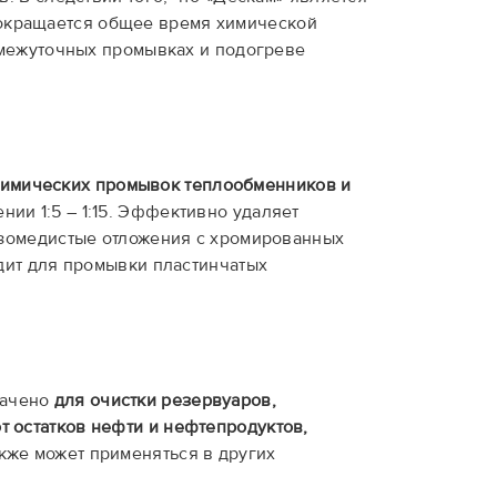
кращается общее время химической
омежуточных промывках и подогреве
имических промывок теплообменников и
нии 1:5 – 1:15. Эффективно удаляет
езомедистые отложения с хромированных
дит для промывки пластинчатых
начено
для очистки резервуаров,
 остатков нефти и нефтепродуктов,
акже может применяться в других