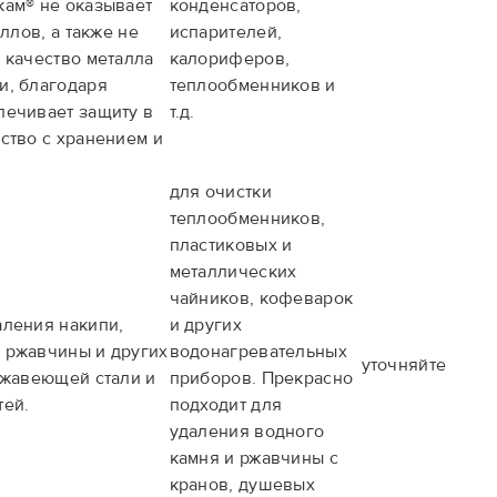
кам® не оказывает
конденсаторов,
ллов, а также не
испарителей,
 качество металла
калориферов,
и, благодаря
теплообменников и
печивает защиту в
т.д.
ство с хранением и
для очистки
теплообменников,
пластиковых и
металлических
чайников, кофеварок
аления накипи,
и других
, ржавчины и других
водонагревательных
уточняйте
ржавеющей стали и
приборов. Прекрасно
тей.
подходит для
удаления водного
камня и ржавчины с
кранов, душевых