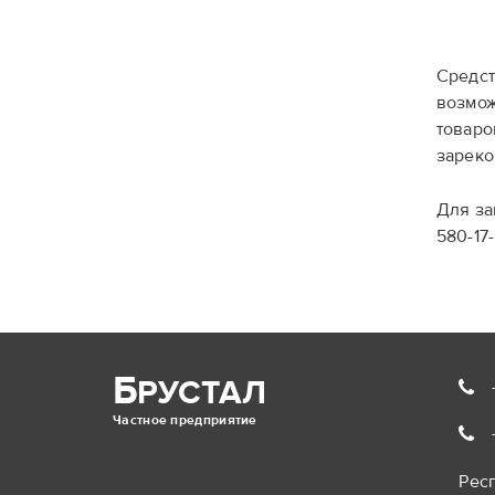
Средст
возмож
товаро
зареко
Для за
580-17-
Б
РУСТАЛ
Частное предприятие
Респ