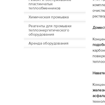
пластинчатых
компл
теплообменников
очистк
раство
Химическая промывка
Реагенты для промывки
Домес
теплоэнергетического
оборудования
Конце
Аренда оборудования
подобн
карбон
поверх
теплоо
Навате
Конце
железн
асфаль
технол