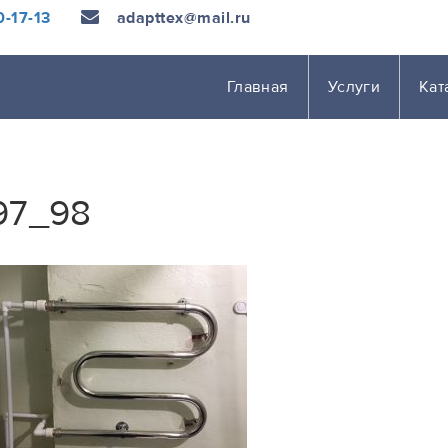
-17-13
adapttex@mail.ru
Главная
Услуги
Кат
97_98