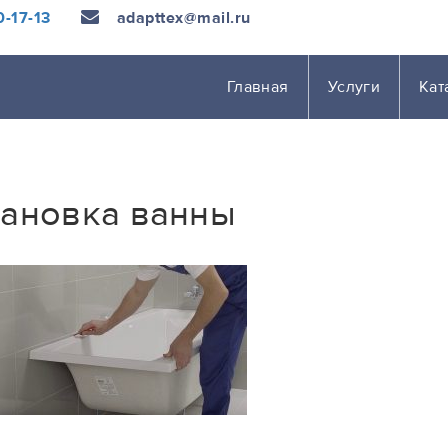
-17-13
adapttex@mail.ru
Главная
Услуги
Кат
тановка ванны