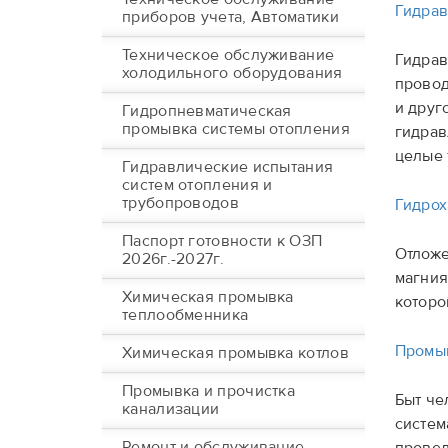
Гидрав
приборов учета, Автоматики
Техническое обслуживание
Гидрав
холодильного оборудования
провод
и друг
Гидропневматическая
промывка системы отопления
гидрав
целые 
Гидравлические испытания
систем отопления и
трубопроводов
Гидрох
Паспорт готовности к ОЗП
Отложе
2026г.-2027г.
магния
Химическая промывка
которо
теплообменника
Промы
Химическая промывка котлов
Промывка и прочистка
Быт че
канализации
систем
Ремонт и обслуживание