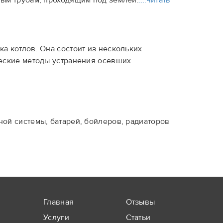
ым трубам, проходящим под землей.
….читать
а котлов. Она состоит из нескольких
еские методы устранения осевших
ой системы, батарей, бойлеров, радиаторов
Главная
Отзывы
Услуги
Статьи