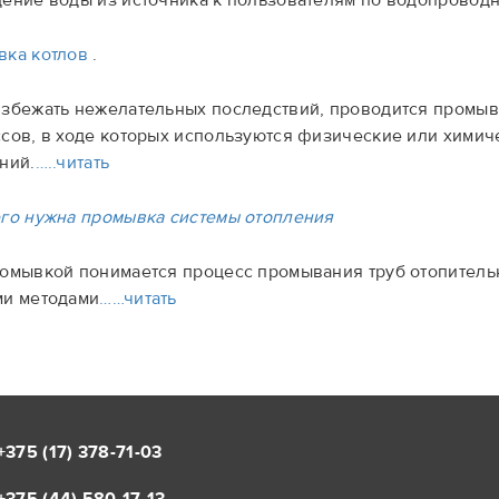
ение воды из источника к пользователям по водопроводн
вка котлов
.
збежать нежелательных последствий, проводится промывк
сов, в ходе которых используются физические или химич
ний.
…..читать
го нужна промывка системы отопления
омывкой понимается процесс промывания труб отопительн
ми методами
……читать
+375 (17)
378-71-03