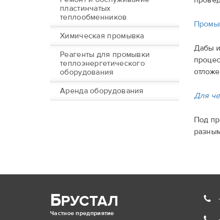
провед
пластинчатых
теплообменников
Промы
Химическая промывка
Дабы и
Реагенты для промывки
процес
теплоэнергетического
отложе
оборудования
Аренда оборудования
Для че
Под пр
разны
Б
РУСТАЛ
Частное предприятие