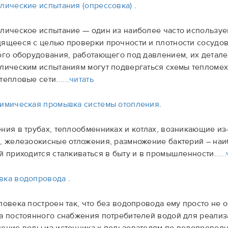
лические испытания (опрессовка)
.
лическое испытание — один из наиболее часто использу
ящееся с целью проверки прочности и плотности сосудов
ого оборудования, работающего под давлением, их детале
лическим испытаниям могут подвергаться схемы тепломех
тепловые сети.
……читать
имическая промывка системы отопления
.
ния в трубах, теплообменниках и котлах, возникающие из
, железоокисные отложения, размножение бактерий – наи
й приходится сталкиваться в быту и в промышленности.
…..
вка водопровода
.
ловека построен так, что без водопровода ему просто не 
а постоянного снабжения потребителей водой для реали