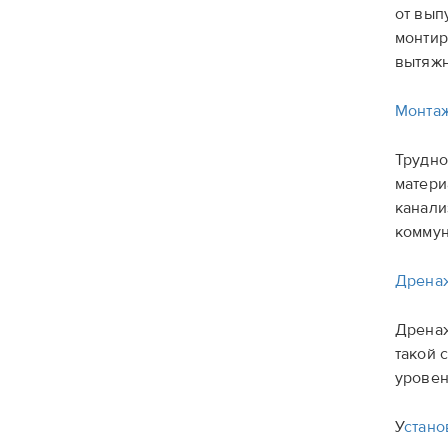
от вып
монтир
вытяжн
Монтаж
Трудно
матери
канали
коммун
Дренаж
Дренаж
такой 
уровен
У
стано