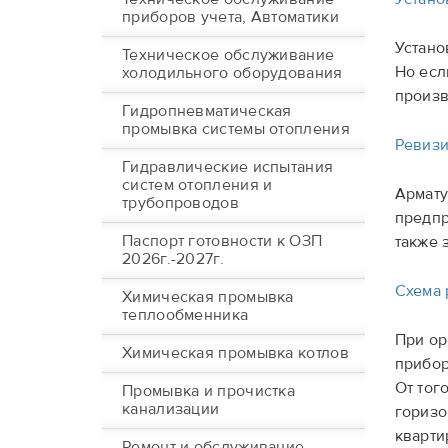
приборов учета, Автоматики
Устано
Техническое обслуживание
Но есл
холодильного оборудования
произв
Гидропневматическая
промывка системы отопления
Ревизи
Гидравлические испытания
систем отопления и
Армату
трубопроводов
предпр
Паспорт готовности к ОЗП
также 
2026г.-2027г.
Схема 
Химическая промывка
теплообменника
При ор
Химическая промывка котлов
прибор
От тог
Промывка и прочистка
канализации
горизо
кварти
Ремонт и обслуживание