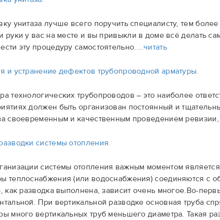
вку унитаза лучше всего поручить специалисту, тем более
и руки у вас на месте и вы привыкли в доме всё делать с
ести эту процедуру самостоятельно.
….читать
я и устранение дефектов трубопроводной арматуры.
ра технологических трубопроводов – это наиболее ответ
иятиях должен быть организован постоянный и тщательны
за своевременным и качественным проведением ревизии, 
разводки системы отопления.
ганизации системы отопления важным моментом является 
ы теплоснабжения (или водоснабжения) соединяются с о
о, как разводка выполнена, зависит очень многое.Во-перв
нтальной. При вертикальной разводке основная труба спря
ры много вертикальных труб меньшего диаметра. Такая р