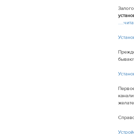
Залого
устано
…..чита
Устано
Прежде
бывают
Устано
Первое
канали
желате
Справо
Устрой