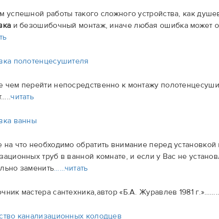
м успешной работы такого сложного устройства, как душе
вка
и безошибочный монтаж, иначе любая ошибка может о
ть
вка полотенцесушителя
 чем перейти непосредственно к монтажу полотенцесушит
…..
читать
вка ванны
 на что необходимо обратить внимание перед установкой в
зационных труб в ванной комнате, и если у Вас не установ
льно заменить
……читать
чник мастера сантехника,автор «Б.А. Журавлев 1981 г.»…
ство канализационных колодцев