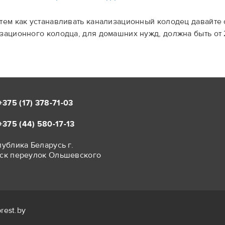
тем как устанавливать канализационный колодец давайте 
зационного колодца, для домашних нужд, должна быть от 2
+375 (17)
378-71-03
+375 (44)
580-17-13
ублика Беларусь г.
ск переулок Ольшевского
rest.by