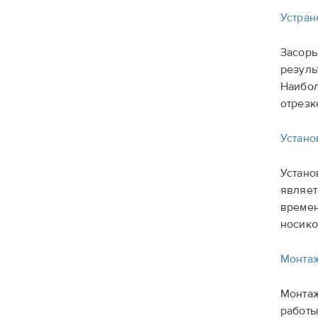
Устран
Засоры
резуль
Наибол
отрезк
Устано
Устано
являет
времен
носико
Монтаж
Монтаж
работы