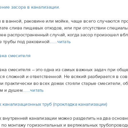
ение засора в канализации.
 в ванной, раковине или мойке, чаще всего случаются про
тате слива пищевых отходов, или при отсутствии специал
ее распространенный случай, когда засор произошел вбл
е трубы под раковиной.
……читать
вка смесителя
вка смесителя – это одна из самых важных задач при общ
ся сложной и ответственной. Не всякий разбирается в со
и практически во всех домах стояли старые смесители, о
м и душем.
……читать
 канализационных труб (прокладка канализации)
 внутренней канализации можно разделить на два основны
 по монтажу горизонтальных и вертикальных трубопрово