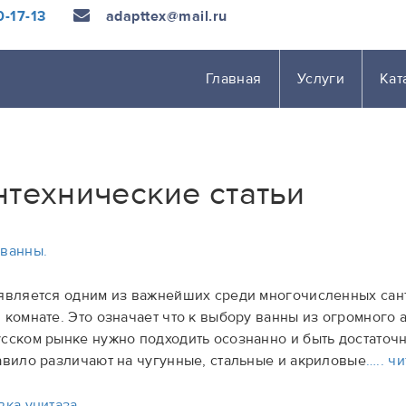
-17-13
adapttex@mail.ru
Главная
Услуги
Кат
нтехнические статьи
ванны.
является одним из важнейших среди многочисленных сан
 комнате. Это означает что к выбору ванны из огромного
сском рынке нужно подходить осознанно и быть достаточ
авило различают на чугунные, стальные и акриловые
….. чи
вка унитаза.