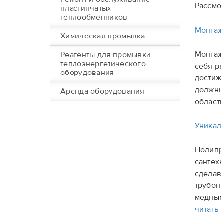
Рассмо
пластинчатых
теплообменников
Монтаж
Химическая промывка
Монтаж
Реагенты для промывки
теплоэнергетического
себя р
оборудования
достиж
должны
Аренда оборудования
област
Уникал
Полипр
сантех
сделав
трубоп
медным
читать